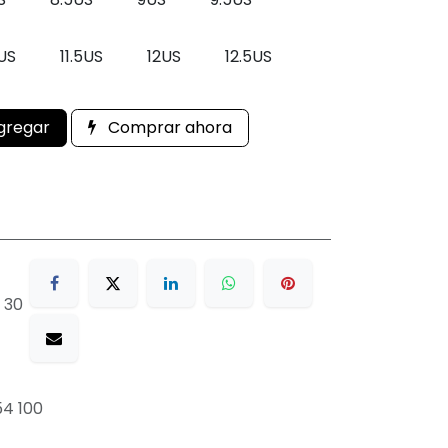
1US
11.5US
12US
12.5US
gregar
Comprar ahora
 30
54 100