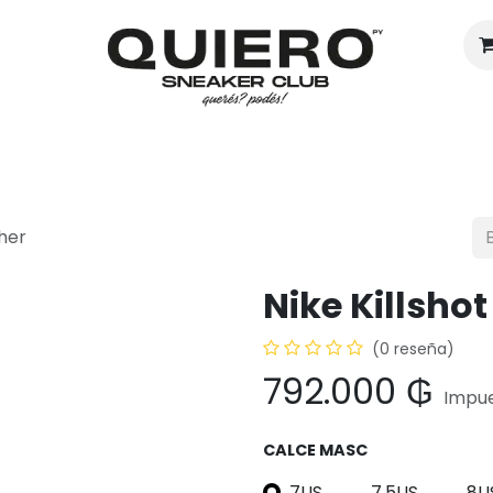
Hombres
Mujeres
Eventos
ther
Nike Killshot
(0 reseña)
792.000
₲
Impue
CALCE MASC
7US
7.5US
8U