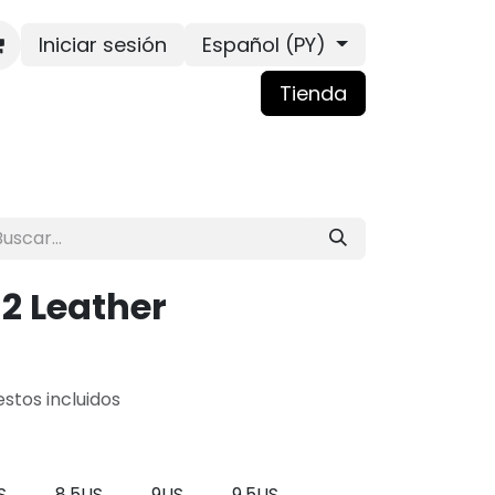
Iniciar sesión
Español (PY)
Tienda
 2 Leather
stos incluidos
S
8.5US
9US
9.5US