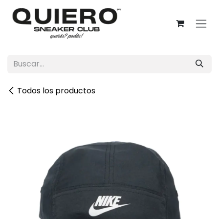
Ir al contenido
Todos los productos