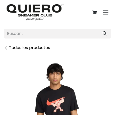
Ir al contenido
Todos los productos