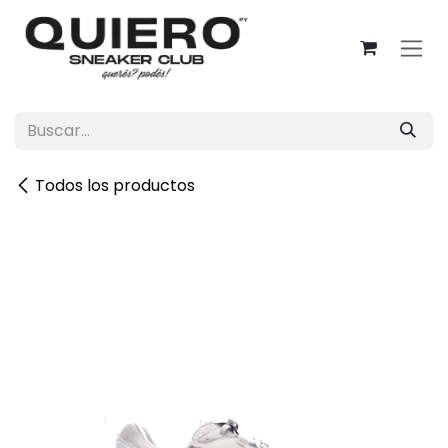
Ir al contenido
Todos los productos