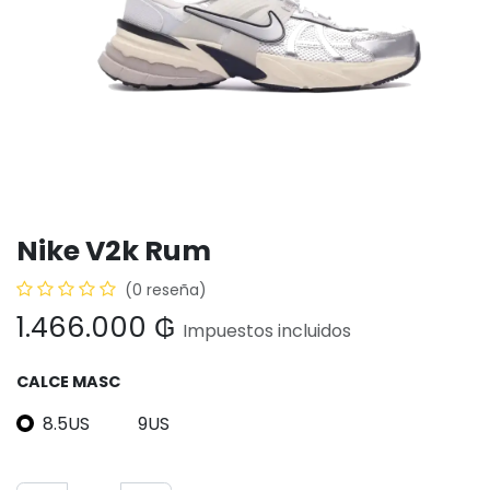
Nike V2k Rum
(0 reseña)
1.466.000
₲
Impuestos incluidos
CALCE MASC
8.5US
9US