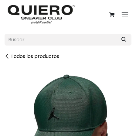
Ir al contenido
Todos los productos