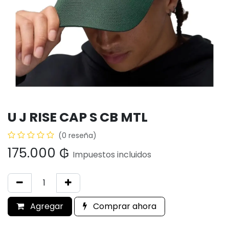
U J RISE CAP S CB MTL
(0 reseña)
175.000
₲
Impuestos incluidos
Agregar
Comprar ahora