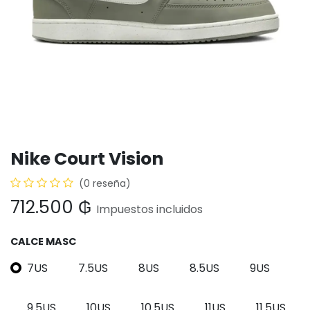
Nike Court Vision
(0 reseña)
712.500
₲
Impuestos incluidos
CALCE MASC
7US
7.5US
8US
8.5US
9US
9.5US
10US
10.5US
11US
11.5US