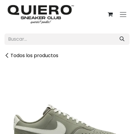
Ir al contenido
Todos los productos