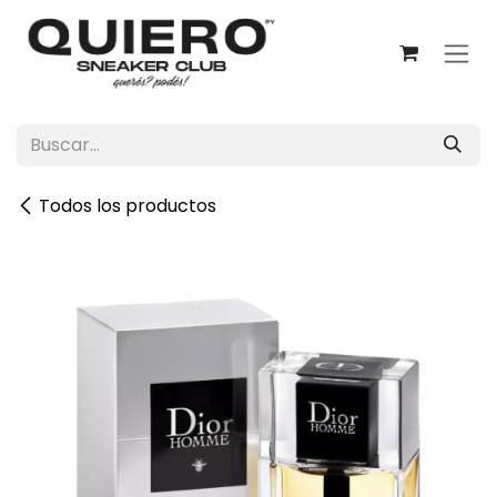
Ir al contenido
Todos los productos