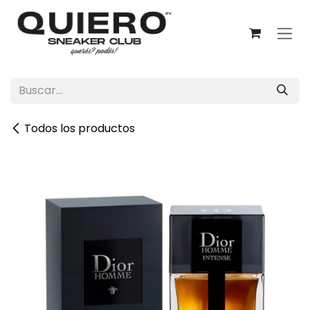
Ir al contenido
Todos los productos