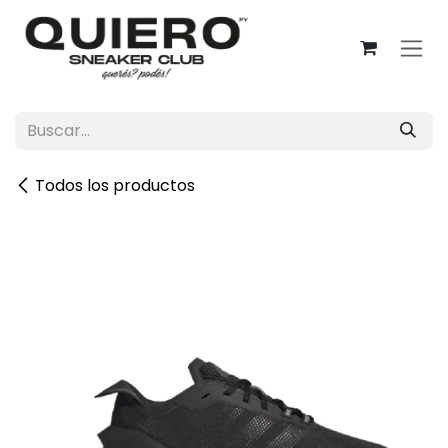
Ir al contenido
Todos los productos