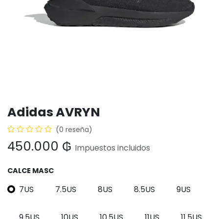
Adidas AVRYN
(0 reseña)
450.000
₲
Impuestos incluidos
CALCE MASC
7US
7.5US
8US
8.5US
9US
9.5US
10US
10.5US
11US
11.5US