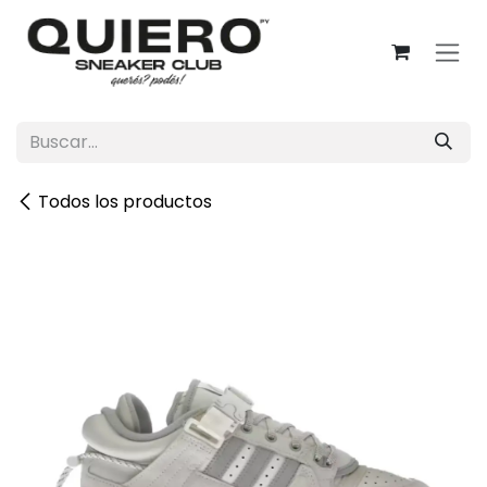
Ir al contenido
Todos los productos