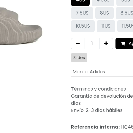
7.5US
8US
8.5U
10.5US
11US
11.5U
A
Slides
Marca
:
Adidas
Términos y condiciones
Garantía de devolución de
días
Envío: 2-3 días hábiles
Referencia interna:
HQ4