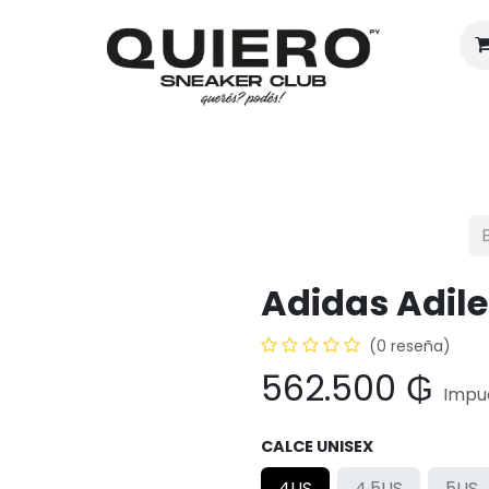
Hombres
Mujeres
Eventos
Adidas Adile
(0 reseña)
562.500
₲
Impue
CALCE UNISEX
4US
4.5US
5US