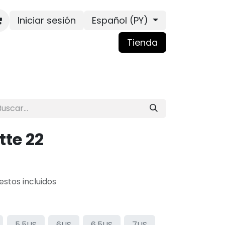
Iniciar sesión
Español (PY)
Tienda
tte 22
stos incluidos
5.5US
6US
6.5US
7US