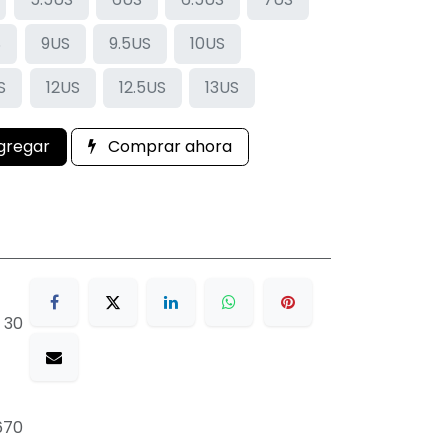
S
9US
9.5US
10US
S
12US
12.5US
13US
gregar
Comprar ahora
 30
670