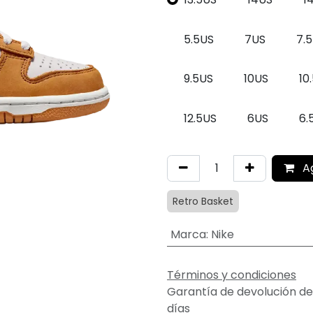
5.5US
7US
7.
9.5US
10US
10
12.5US
6US
6.
A
Retro Basket
Marca
:
Nike
Términos y condiciones
Garantía de devolución de
días