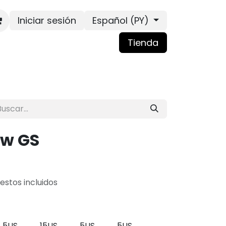
Iniciar sesión
Español (PY)
Tienda
ow GS
estos incluidos
4.5US
15US
5US
5US