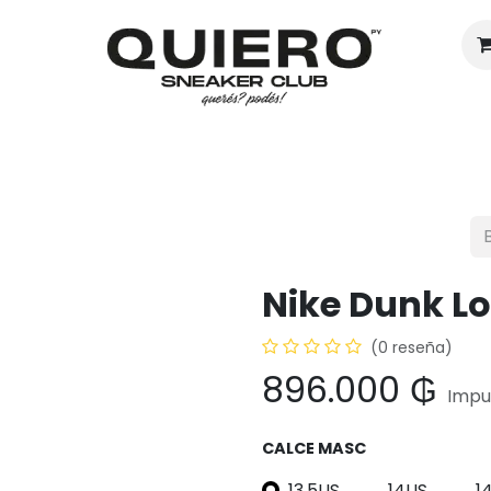
Hombres
Mujeres
Eventos
Nike Dunk L
(0 reseña)
896.000
₲
Impu
CALCE MASC
13.5US
14US
1