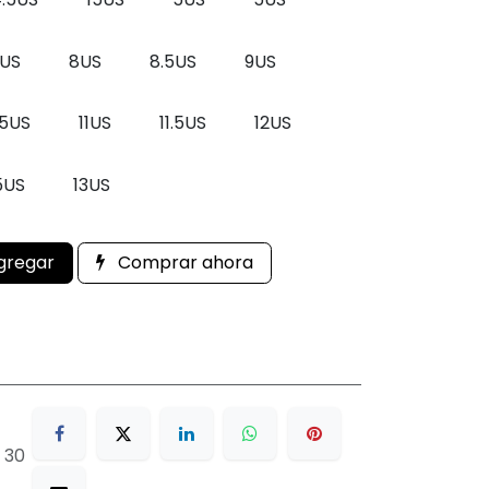
5US
8US
8.5US
9US
.5US
11US
11.5US
12US
5US
13US
gregar
Comprar ahora
 30