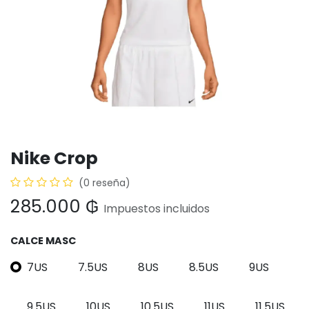
Nike Crop
(0 reseña)
285.000
₲
Impuestos incluidos
CALCE MASC
7US
7.5US
8US
8.5US
9US
9.5US
10US
10.5US
11US
11.5US