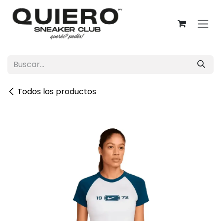
Ir al contenido
Todos los productos