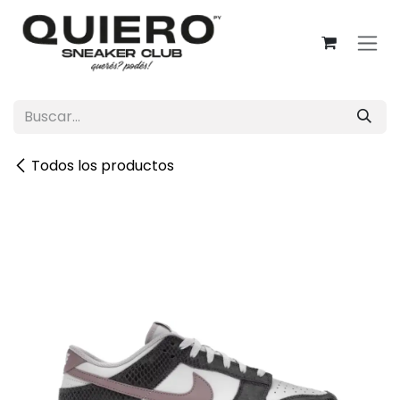
Ir al contenido
Todos los productos