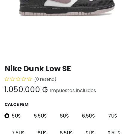
Nike Dunk Low SE
(0 reseña)
1.050.000
₲
Impuestos incluidos
CALCE FEM
5US
5.5US
6US
6.5US
7US
7.5US
8US
8.5US
9US
9.5US