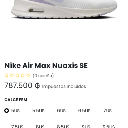
Nike Air Max Nuaxis SE
(0 reseña)
787.500
₲
Impuestos incluidos
CALCE FEM
5US
5.5US
6US
6.5US
7US
7.5US
8US
8.5US
9US
9.5US