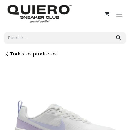
Ir al contenido
Todos los productos