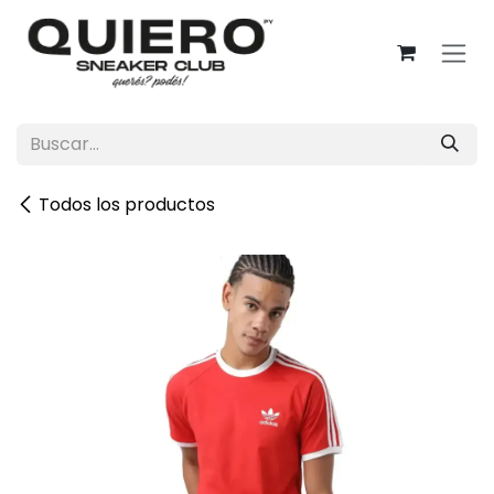
Ir al contenido
Todos los productos