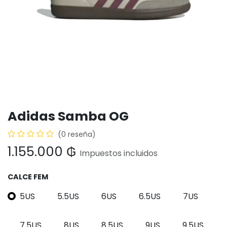
Adidas Samba OG
(0 reseña)
1.155.000
₲
Impuestos incluidos
CALCE FEM
5US
5.5US
6US
6.5US
7US
7.5US
8US
8.5US
9US
9.5US