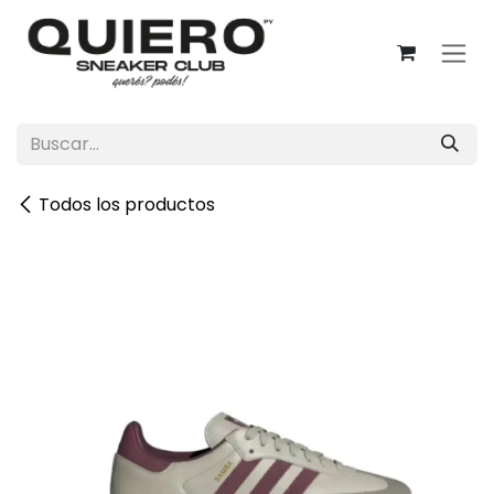
Ir al contenido
Todos los productos