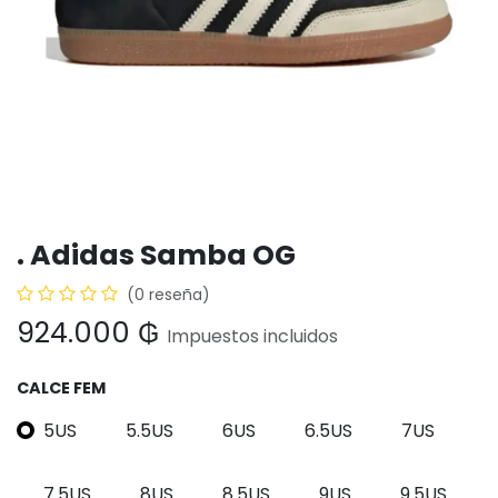
. Adidas Samba OG
(0 reseña)
924.000
₲
Impuestos incluidos
CALCE FEM
5US
5.5US
6US
6.5US
7US
7.5US
8US
8.5US
9US
9.5US