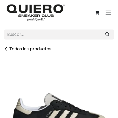
Ir al contenido
Todos los productos