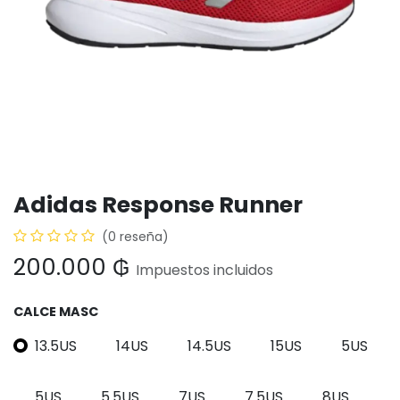
Adidas Response Runner
(0 reseña)
200.000
₲
Impuestos incluidos
CALCE MASC
13.5US
14US
14.5US
15US
5US
5US
5.5US
7US
7.5US
8US