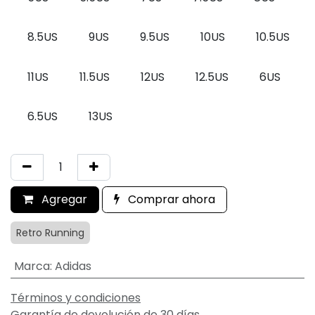
8.5US
9US
9.5US
10US
10.5US
11US
11.5US
12US
12.5US
6US
6.5US
13US
Agregar
Comprar ahora
Retro Running
Marca
:
Adidas
Términos y condiciones
Garantía de devolución de 30 días