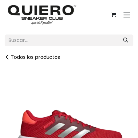
Ir al contenido
Todos los productos