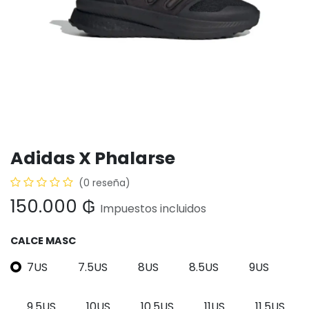
Adidas X Phalarse
(0 reseña)
150.000
₲
Impuestos incluidos
CALCE MASC
7US
7.5US
8US
8.5US
9US
9.5US
10US
10.5US
11US
11.5US