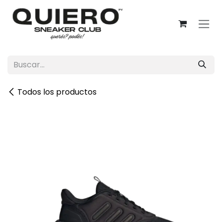
Ir al contenido
Todos los productos