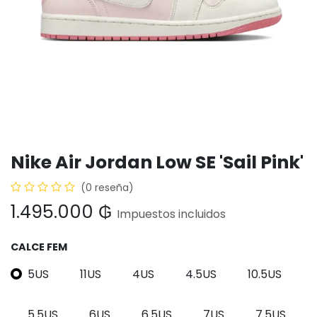
Nike Air Jordan Low SE 'Sail Pink'
(0 reseña)
1.495.000
₲
Impuestos incluidos
CALCE FEM
5US
11US
4US
4.5US
10.5US
5.5US
6US
6.5US
7US
7.5US