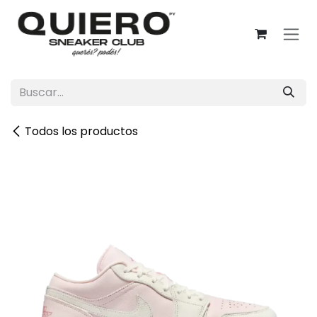
Ir al contenido
Todos los productos