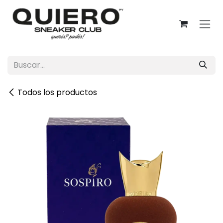
Ir al contenido
Todos los productos