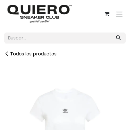
Ir al contenido
Todos los productos