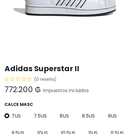
Adidas Superstar II
(0 reseña)
772.200
₲
Impuestos incluidos
CALCE MASC
7US
7.5US
8US
8.5US
9US
9.5US
10US
10.5US
11US
11.5US