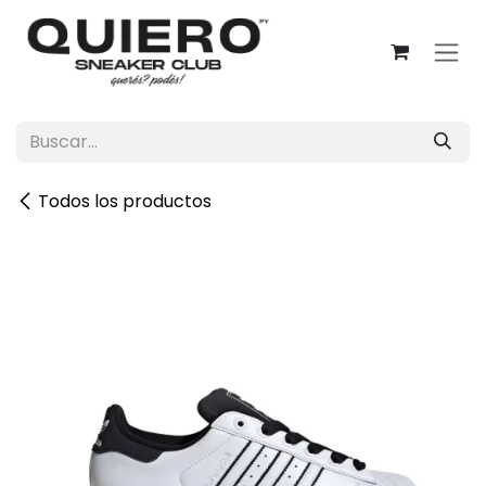
Ir al contenido
Todos los productos