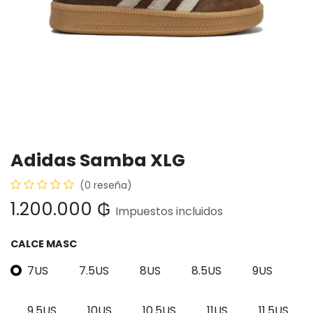
Adidas Samba XLG
(0 reseña)
1.200.000
₲
Impuestos incluidos
CALCE MASC
7US
7.5US
8US
8.5US
9US
9.5US
10US
10.5US
11US
11.5US