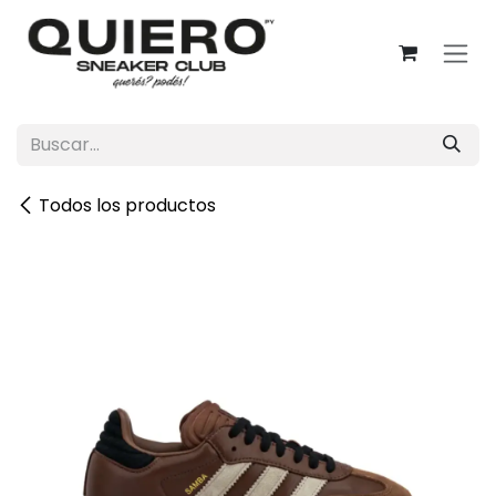
Ir al contenido
Todos los productos