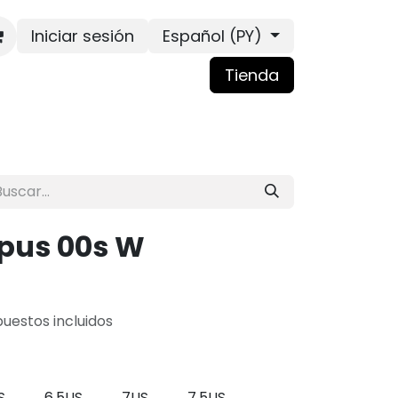
Iniciar sesión
Español (PY)
Tienda
pus 00s W
uestos incluidos
S
6.5US
7US
7.5US