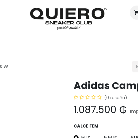
Hombres
Mujeres
Eventos
s W
Adidas Cam
(0 reseña)
1.087.500
₲
Imp
CALCE FEM
5US
5.5US
6U