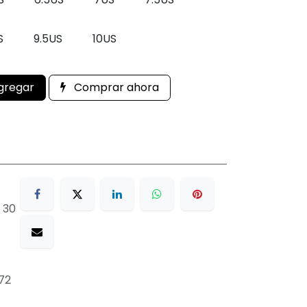
S
9.5US
10US
gregar
Comprar ahora
 30
72