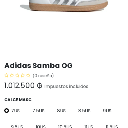
Adidas Samba OG
(0 reseña)
1.012.500
₲
Impuestos incluidos
CALCE MASC
7US
7.5US
8US
8.5US
9US
9.5US
10US
10.5US
11US
11.5US