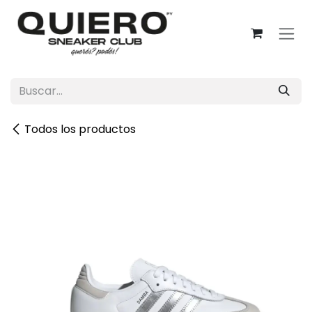
Ir al contenido
Todos los productos