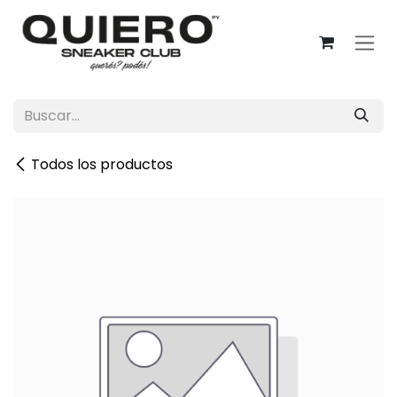
Ir al contenido
Todos los productos