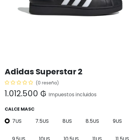
Adidas Superstar 2
(0 reseña)
1.012.500
₲
Impuestos incluidos
CALCE MASC
7US
7.5US
8US
8.5US
9US
9.5US
10US
10.5US
11US
11.5US