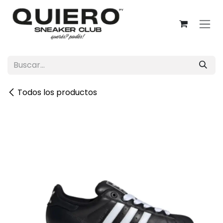
Ir al contenido
Todos los productos