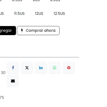
1US
11.5US
12US
12.5US
gregar
Comprar ahora
 30
75