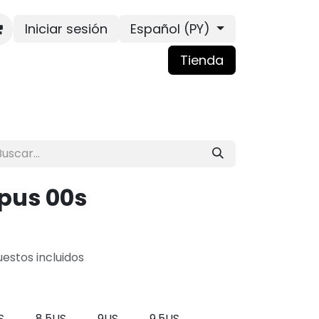
Iniciar sesión
Español (PY)
Tienda
pus 00s
estos incluidos
S
8.5US
9US
9.5US