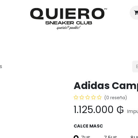
Hombres
Mujeres
Eventos
s
Adidas Cam
(0 reseña)
1.125.000
₲
Impu
CALCE MASC
7US
7.5US
8U