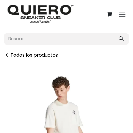
Ir al contenido
Todos los productos