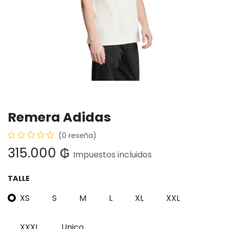
Remera Adidas
(0 reseña)
315.000
₲
Impuestos incluidos
TALLE
XS
S
M
L
XL
XXL
XXXL
Unico