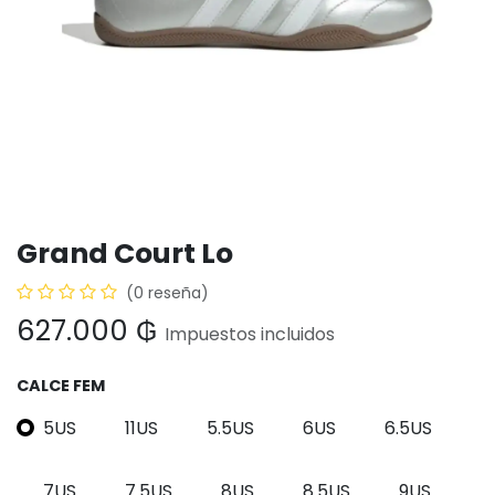
Grand Court Lo
(0 reseña)
627.000
₲
Impuestos incluidos
CALCE FEM
5US
11US
5.5US
6US
6.5US
7US
7.5US
8US
8.5US
9US