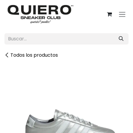
Ir al contenido
Todos los productos