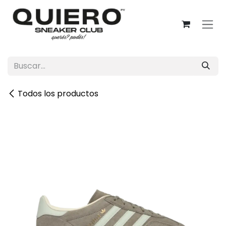
Ir al contenido
Todos los productos