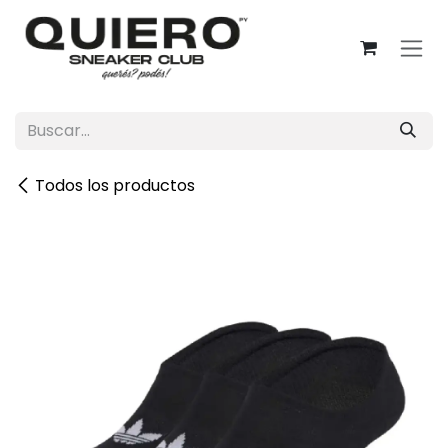
Ir al contenido
Todos los productos