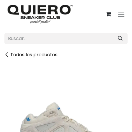
Ir al contenido
Todos los productos