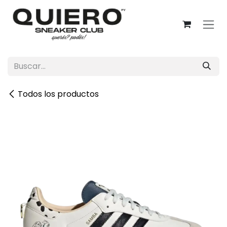
Ir al contenido
Todos los productos