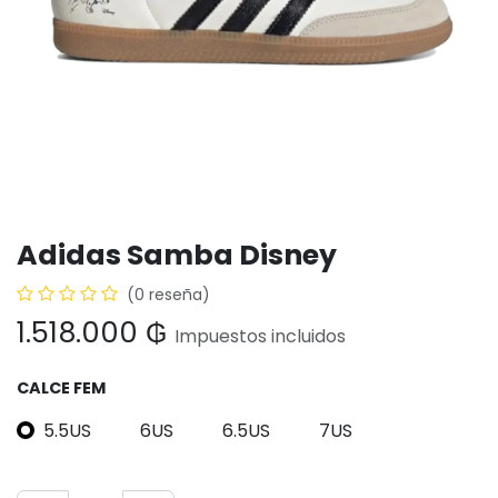
Adidas Samba Disney
(0 reseña)
1.518.000
₲
Impuestos incluidos
CALCE FEM
5.5US
6US
6.5US
7US