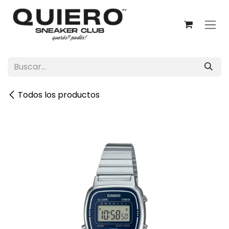
Ir al contenido
Todos los productos