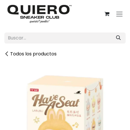
Ir al contenido
Todos los productos