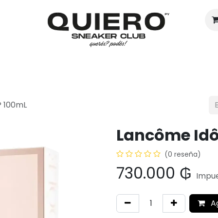
Hombres
Mujeres
Eventos
P 100mL
Lancôme Idô
(0 reseña)
730.000
₲
Impue
A