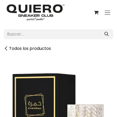
Ir al contenido
Todos los productos