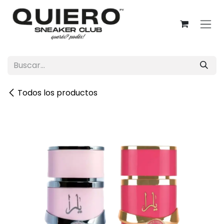
Ir al contenido
Todos los productos