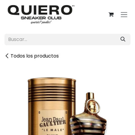
Ir al contenido
Todos los productos