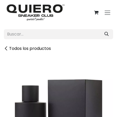
Ir al contenido
Todos los productos