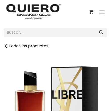
Ir al contenido
Todos los productos