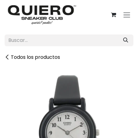
Ir al contenido
Todos los productos