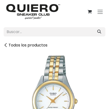
Ir al contenido
Todos los productos