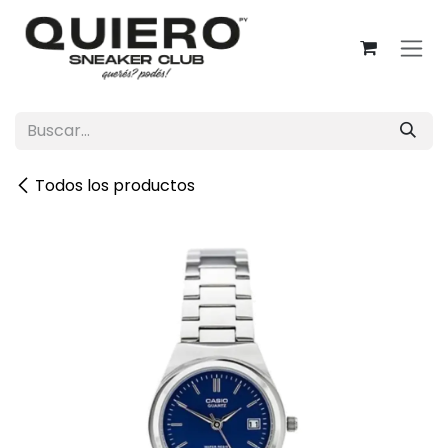
Ir al contenido
Todos los productos