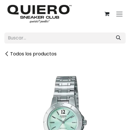
Ir al contenido
Todos los productos