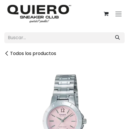
Ir al contenido
Todos los productos