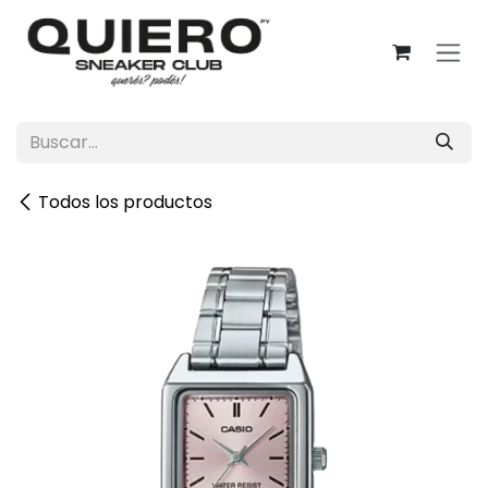
Ir al contenido
Todos los productos